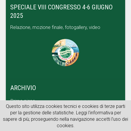
SPECIALE VIII CONGRESSO 4-6 GIUGNO
2025
Relazione, mozione finale, fotogallery, video
ARCHIVIO
Primo piano
Questo sito utilizza cookies tecnici e cookies di terze parti
Dal territorio
per la gestione delle statistiche. Leggi l'informativa per
sapere di più; proseguendo nella navigazione accetti l’uso dei
Archivio web
cookies.