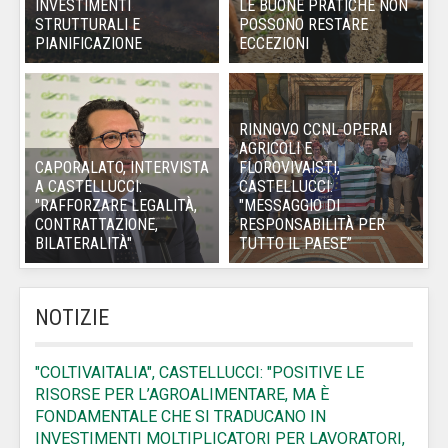
INVESTIMENTI
LE BUONE PRATICHE NON
STRUTTURALI E
POSSONO RESTARE
PIANIFICAZIONE
ECCEZIONI
RINNOVO CCNL OPERAI
AGRICOLI E
CAPORALATO, INTERVISTA
FLOROVIVAISTI,
A CASTELLUCCI:
CASTELLUCCI:
"RAFFORZARE LEGALITÀ,
"MESSAGGIO DI
CONTRATTAZIONE,
RESPONSABILITÀ PER
BILATERALITÀ"
TUTTO IL PAESE”
NOTIZIE
"COLTIVAITALIA", CASTELLUCCI: "POSITIVE LE
RISORSE PER L’AGROALIMENTARE, MA È
FONDAMENTALE CHE SI TRADUCANO IN
INVESTIMENTI MOLTIPLICATORI PER LAVORATORI,