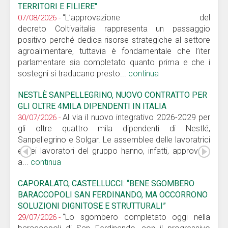
TERRITORI E FILIERE"
“L’approvazione del
07/08/2026 -
decreto Coltivaitalia rappresenta un passaggio
positivo perché dedica risorse strategiche al settore
agroalimentare, tuttavia è fondamentale che l’iter
parlamentare sia completato quanto prima e che i
sostegni si traducano presto...
continua
NESTLÈ SANPELLEGRINO, NUOVO CONTRATTO PER
GLI OLTRE 4MILA DIPENDENTI IN ITALIA
Al via il nuovo integrativo 2026-2029 per
30/07/2026 -
gli oltre quattro mila dipendenti di Nestlé,
Sanpellegrino e Solgar. Le assemblee delle lavoratrici
e dei lavoratori del gruppo hanno, infatti, approvato
a...
continua
CAPORALATO, CASTELLUCCI: “BENE SGOMBERO
BARACCOPOLI SAN FERDINANDO, MA OCCORRONO
SOLUZIONI DIGNITOSE E STRUTTURALI”
“Lo sgombero completato oggi nella
29/07/2026 -