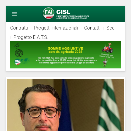
Contratti
Progetti internazionali
Contatti
Sedi
Progetto E.A.T.S.