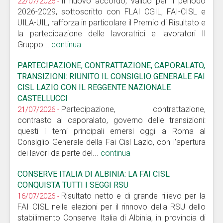
Il nuovo accordo, valido per il periodo
22/07/2026 -
2026-2029, sottoscritto con FLAI CGIL, FAI-CISL e
UILA-UIL, rafforza in particolare il Premio di Risultato e
la partecipazione delle lavoratrici e lavoratori Il
Gruppo...
continua
PARTECIPAZIONE, CONTRATTAZIONE, CAPORALATO,
TRANSIZIONI: RIUNITO IL CONSIGLIO GENERALE FAI
CISL LAZIO CON IL REGGENTE NAZIONALE
CASTELLUCCI
Partecipazione, contrattazione,
21/07/2026 -
contrasto al caporalato, governo delle transizioni:
questi i temi principali emersi oggi a Roma al
Consiglio Generale della Fai Cisl Lazio, con l'apertura
dei lavori da parte del...
continua
CONSERVE ITALIA DI ALBINIA: LA FAI CISL
CONQUISTA TUTTI I SEGGI RSU
Risultato netto e di grande rilievo per la
16/07/2026 -
FAI CISL nelle elezioni per il rinnovo della RSU dello
stabilimento Conserve Italia di Albinia, in provincia di