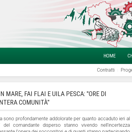
HOME
C
Contratti
Proge
MARE, FAI FLAI E UILA PESCA: "ORE DI
INTERA COMUNITÀ"
a Pesca sono profondamente addolorate per quanto accaduto ieri al
ti del comandante disperso stanno vivendo nell'incertezza
essante l'opera dei soccorritori e di quanti stanno partecipando