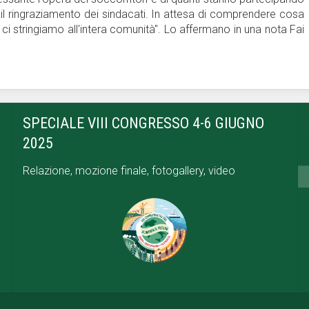
 il ringraziamento dei sindacati. In attesa di comprendere cosa
e ci stringiamo all'intera comunità". Lo affermano in una nota Fai
SPECIALE VIII CONGRESSO 4-6 GIUGNO
2025
Relazione, mozione finale, fotogallery, video