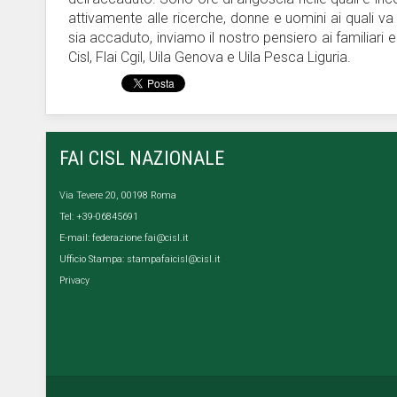
attivamente alle ricerche, donne e uomini ai quali va
sia accaduto, inviamo il nostro pensiero ai familiari 
Cisl, Flai Cgil, Uila Genova e Uila Pesca Liguria.
FAI CISL NAZIONALE
Via Tevere 20, 00198 Roma
Tel: +39-06845691
E-mail:
federazione.fai@cisl.it
Ufficio Stampa:
stampafaicisl@cisl.it
Privacy