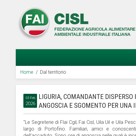
Home
Dal territorio
LIGURIA, COMANDANTE DISPERSO IN 
03 Feb
2026
ANGOSCIA E SGOMENTO PER UNA 
"Le Segreterie di Flai Cgil, Fai Cisl, Uila Uil e Uil
largo di Portofino. Familiari, amici e conoscen
dell'accaduto. Sono ore di angoscia nelle quali è inc