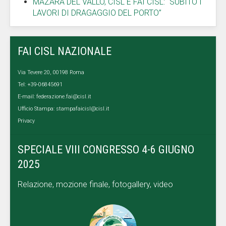
MAZARA DEL VALLO, CISL E FAI CISL: “SUBITO I
LAVORI DI DRAGAGGIO DEL PORTO”
FAI CISL NAZIONALE
Via Tevere 20, 00198 Roma
Tel: +39-06845691
E-mail:
federazione.fai@cisl.it
Ufficio Stampa:
stampafaicisl@cisl.it
Privacy
SPECIALE VIII CONGRESSO 4-6 GIUGNO
2025
Relazione, mozione finale, fotogallery, video