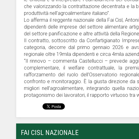
che valorizzando la contrattazione decentrata e la bil
produttività nell’agroalimentare italiano”.
Lo afferma il reggente nazionale della Fai Cisl, Anto
dipendenti delle imprese del settore alimentare artig
del settore panificazione e altre attività della Regio
Il contratto, sottoscritto da Confartigianato Impre
categoria, decorre dal primo gennaio 2026 e avrà 
regionale oltre 19mila dipendenti e circa 4mila azien
“Il rinnovo – commenta Castellucci – prevede aggiorn
complementare, il welfare contrattuale, la premia
rafforzamento del ruolo dell’Osservatorio regiona
confronto e monitoraggio. È la giusta direzione da s
migliori nell’agroalimentare, integrando quella nazi
protagonismo dei lavoratori, il rapporto virtuoso tra w
FAI CISL NAZIONALE