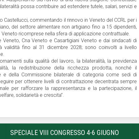
ateralità possa contribuire ad estendere tutele, salari, servizi e
nio Castellucci, commentando il rinnovo in Veneto del CCRL per i
iano, del settore alimentare non artigiano fino a 15 dipendenti,
ne Veneto ricomprese nella sfera di applicazione contrattuale.
se Veneto, Cna Veneto e Casartigiani Veneto e dai sindacati di
validità fino al 31 dicembre 2028; sono coinvolti a livello
de.
amenti sulla qualità del lavoro, la bilateralità, la previdenza
lità, la redistribuzione della ricchezza prodotta, nonché il
le e della Commissione bilaterale di categoria come sedi di
eguire per ottenere livelli di contrattazione decentrata sempre
onale per rafforzare la rappresentanza e la partecipazione, il
elfare, solidarietà e crescita”.
SPECIALE VIII CONGRESSO 4-6 GIUGNO