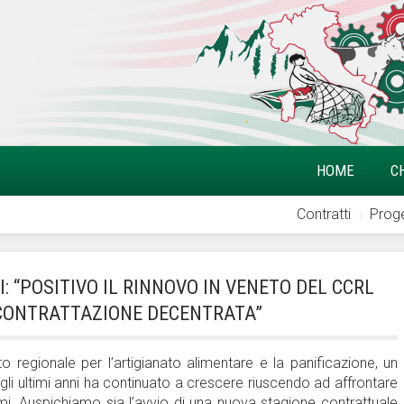
HOME
C
Contratti
Proge
: “POSITIVO IL RINNOVO IN VENETO DEL CCRL
 CONTRATTAZIONE DECENTRATA”
to regionale per l’artigianato alimentare e la panificazione, un
egli ultimi anni ha continuato a crescere riuscendo ad affrontare
umi. Auspichiamo sia l’avvio di una nuova stagione contrattuale