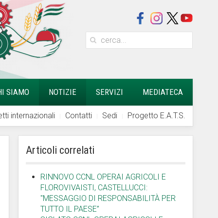
HI SIAMO
NOTIZIE
SERVIZI
MEDIATECA
tti internazionali
Contatti
Sedi
Progetto E.A.T.S.
Articoli correlati
RINNOVO CCNL OPERAI AGRICOLI E
FLOROVIVAISTI, CASTELLUCCI:
"MESSAGGIO DI RESPONSABILITÀ PER
TUTTO IL PAESE”