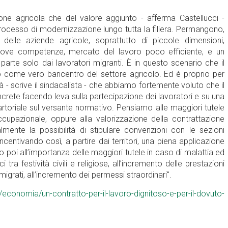
one agricola che del valore aggiunto - afferma Castellucci -
processo di modernizzazione lungo tutta la filiera. Permangono,
 delle aziende agricole, soprattutto di piccole dimensioni,
 nuove competenze, mercato del lavoro poco efficiente, e un
arte solo dai lavoratori migranti. È in questo scenario che il
ato come vero baricentro del settore agricolo. Ed è proprio per
ità - scrive il sindacalista - che abbiamo fortemente voluto che il
ncrete facendo leva sulla partecipazione dei lavoratori e su una
artoriale sul versante normativo. Pensiamo alle maggiori tutele
 occupazionale, oppure alla valorizzazione della contrattazione
almente la possibilità di stipulare convenzioni con le sezioni
 incentivando così, a partire dai territori, una piena applicazione
poi all’importanza delle maggiori tutele in caso di malattia ed
 tra festività civili e religiose, all’incremento delle prestazioni
mmigrati, all’incremento dei permessi straordinari".
t/economia/un-contratto-per-il-lavoro-dignitoso-e-per-il-dovuto-