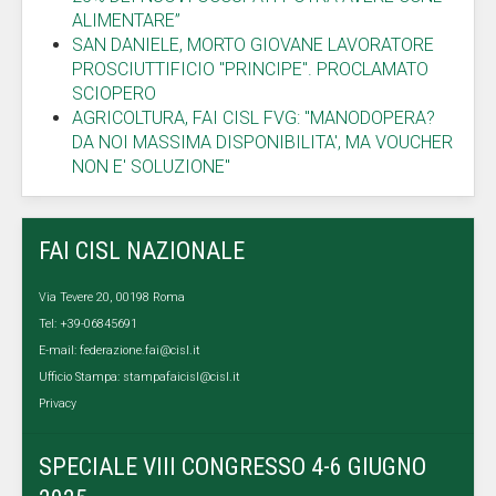
ALIMENTARE”
SAN DANIELE, MORTO GIOVANE LAVORATORE
PROSCIUTTIFICIO "PRINCIPE". PROCLAMATO
SCIOPERO
AGRICOLTURA, FAI CISL FVG: "MANODOPERA?
DA NOI MASSIMA DISPONIBILITA', MA VOUCHER
NON E' SOLUZIONE"
FAI CISL NAZIONALE
Via Tevere 20, 00198 Roma
Tel: +39-06845691
E-mail:
federazione.fai@cisl.it
Ufficio Stampa:
stampafaicisl@cisl.it
Privacy
SPECIALE VIII CONGRESSO 4-6 GIUGNO