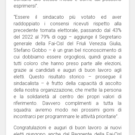
esprimersi”.
“Essere il sindacato più votato ed aver
raddoppiato i consensi ricevuti rispetto alla
precedente tornata elettorale, passando dal 43%
del 2022 al 79% di oggi – aggiunge il Segretario
generale della Fai-Cisl del Friuli Venezia Giulia,
Stefano Gobbo – è un gran bel riconoscimento di
cui dobbiamo essere orgogliosi, quindi grazie a
tutti coloro che hanno preso parte alle elezioni,
grazie ai candidati e auguri di buon lavoro agli
eletti. Questo risultato storico – prosegue il
sindacalista – è frutto della capacità di ascolto
della nostra organizzazione, che mette la persona
e la solidarietà al centro dei propri valori di
riferimento. Davvero complimenti a tutta la
squadra: avremo modo nei prossimi giorni di
incontrarci per programmare le attività prioritarie”.
Congratulazioni e auguri di buon lavoro ai nuovi
eletti giungono anche dal Reggente della Fai-Cisl