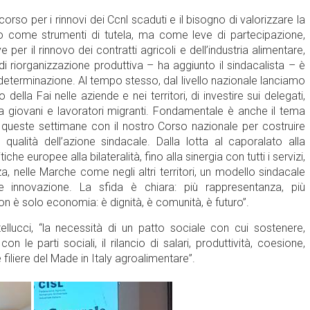
 corso per i rinnovi dei Ccnl scaduti e il bisogno di valorizzare la
olo come strumenti di tutela, ma come leve di partecipazione,
e per il rinnovo dei contratti agricoli e dell’industria alimentare,
di riorganizzazione produttiva – ha aggiunto il sindacalista – è
eterminazione. Al tempo stesso, dal livello nazionale lanciamo
della Fai nelle aziende e nei territori, di investire sui delegati,
ra giovani e lavoratori migranti. Fondamentale è anche il tema
n queste settimane con il nostro Corso nazionale per costruire
qualità dell’azione sindacale. Dalla lotta al caporalato alla
iche europee alla bilateralità, fino alla sinergia con tutti i servizi,
za, nelle Marche come negli altri territori, un modello sindacale
 innovazione. La sfida è chiara: più rappresentanza, più
on è solo economia: è dignità, è comunità, è futuro”.
ellucci, “la necessità di un patto sociale con cui sostenere,
 le parti sociali, il rilancio di salari, produttività, coesione,
e filiere del Made in Italy agroalimentare”.