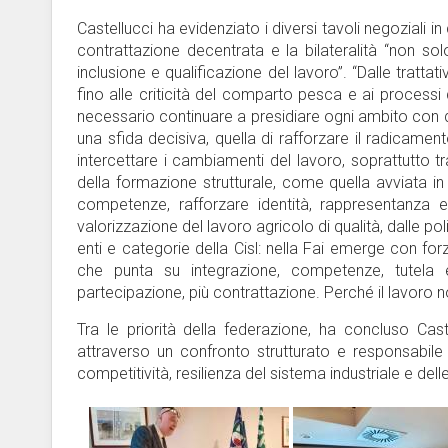
Castellucci ha evidenziato i diversi tavoli negoziali in
contrattazione decentrata e la bilateralità “non s
inclusione e qualificazione del lavoro”. “Dalle trattativ
fino alle criticità del comparto pesca e ai processi 
necessario continuare a presidiare ogni ambito con d
una sfida decisiva, quella di rafforzare il radicamento 
intercettare i cambiamenti del lavoro, soprattutto t
della formazione strutturale, come quella avviata i
competenze, rafforzare identità, rappresentanza e 
valorizzazione del lavoro agricolo di qualità, dalle polit
enti e categorie della Cisl: nella Fai emerge con for
che punta su integrazione, competenze, tutela e
partecipazione, più contrattazione. Perché il lavoro n
Tra le priorità della federazione, ha concluso Cast
attraverso un confronto strutturato e responsabile con
competitività, resilienza del sistema industriale e dell