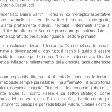
 Antonio Castellucci.
denziato Danilo Santini – crea in noi molteplici aspettative
ne nazionale e di secondo livello e il tema del salario giusto,
arità prettamente cislina”. Inevitabili i riferimenti anche al
onflitti – ha affermato Santini – producono pesanti ricadute sul
nte soprattutto per quanto riguarda il settore primario”.
 la risoluzione dei conflitti in corso: “Siamo nel quarto anno di
time e devastazioni di ogni tipo, il rischio è quello di essere
ità: le ricadute per l’Europa e l’Italia – ha denunciato il leader
tica, inflazione, rallentamento della crescita, tassi d’interesse
 un ampio dibattito, ha sottolineato le ricadute delle tensioni
ernazionale sempre più instabile – ha affermato – il lavoro torna
uturo, coesione e dignità. Gli effetti sulle economie globali e sui
irette anche sul nostro Paese e su settori strategici come
uolo del sindacato, della Fai e della Cisl, diventa ancora più
strumento principale per redistribuire valore, tutelare i diritti e