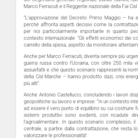
Marco Ferracuti e il Reggente nazionale della Fai Cisl
“L’approvazione del Decreto Primo Maggio – ha evi
perché affronta aspetti decisivi come la contrattazio
per noi particolarmente importante in quanto peculi
contesto internazionale: “Gli effetti economici dei c
carrello della spesa, aspetto da monitorare attentame
Anche per Marco Ferracuti, diventa sempre più urgente
guerra russa contro l’Ucraina, con oltre 250 mila vit
assuefatti e che questo scenario rappresenti la normal
della Cisl Marche – hanno prodotto dazi, crisi energe
più alti”.
Anche Antonio Castellucci, concludendo i lavori dopo
geopolitiche su lavoro e imprese: “In un contesto int
ad essere il vero punto di equilibrio su cui costruire f
sistemi produttivi sono evidenti, con ricadute d
l’agroalimentare. In questo scenario complesso, il r
centrale, a partire dalla contrattazione, che resta lo 
valorizzare le professionalità”.