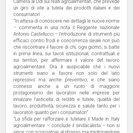
Camera al Ddl sui reati agroalimentari, che prevede
un giro di vite a tutela dei prodotti italiani e dei
consumatori.
“In attesa di conoscere nei dettagli le nuove norme
– commenta in una nota il Reggente nazionale
Antonio Castellucci – l’introduzione di strumenti più
efficaci contro frodi e concorrenza sleale non può
che riscontrare il favore di chi, ogni giorno, si batte
in prima linea, sui tavoli istituzionali, contrattuali e
sui territori, per affermare il valore del lavoro
agroalimentare. Ora è auspicabile che i nuovi
strumenti siano a favore non solo del lato
repressivo ma anche preventivo, e che siano
connessi anche a un ruolo di maggiore
protagonismo dei lavoratori nelle imprese per
innalzare l’asticella di redditi e tutele, qualità del
lavoro, produttività, sicurezza e salute tanto per i
lavoratori quanto per i consumatori”.
“La sfida per rafforzare e tutelare il Made in Italy
agroalimentare – conclude il sindacalista – non si
vince con scorciatoie al ribasso ma migliorandone