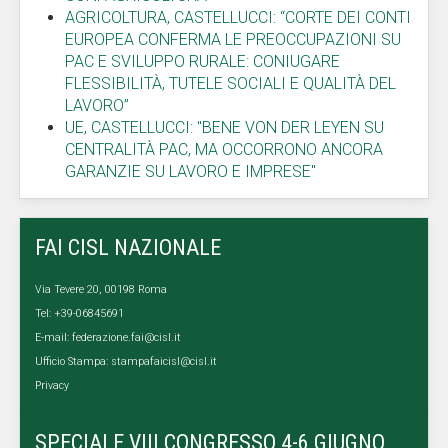
AGRICOLTURA, CASTELLUCCI: “CORTE DEI CONTI
EUROPEA CONFERMA LE PREOCCUPAZIONI SU
PAC E SVILUPPO RURALE: CONIUGARE
FLESSIBILITÀ, TUTELE SOCIALI E QUALITÀ DEL
LAVORO”
UE, CASTELLUCCI: "BENE VON DER LEYEN SU
CENTRALITÀ PAC, MA OCCORRONO ANCORA
GARANZIE SU LAVORO E IMPRESE"
FAI CISL NAZIONALE
Via Tevere 20, 00198 Roma
Tel: +39-06845691
E-mail:
federazione.fai@cisl.it
Ufficio Stampa:
stampafaicisl@cisl.it
Privacy
SPECIALE VIII CONGRESSO 4-6 GIUGNO