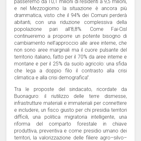
passeremo da 10,1 milioni di residenti a 9,5 milioni,
e nel Mezzogiorno la situazione è ancora più
drammatica, visto che il 94% dei Comuni perderà
abitanti, con una riduzione complessiva della
popolazione pari all’8,8%. Come Fai-Cisl
continueremo a proporre un potente bisogno di
cambiamento nell’approccio alle aree interne, che
non sono aree marginali ma il cuore pulsante del
territorio italiano, fatto per il 70% da aree interne e
montane e per il 25% da suolo agricolo: una sfida
che lega a doppio filo il contrasto alla crisi
climatica e alla crisi demografica”.
Tra le proposte del sindacato, ricordate da
Buonaguro: il riutilizzo delle terre dismesse,
infrastrutture materiali e immateriali per connettere
e includere, un fisco giusto per chi presidia territori
difficili, una politica migratoria intelligente, una
riforma del comparto forestale in chiave
produttiva, preventiva e come presidio umano dei
territori, la valorizzazione delle filiere agro–silvo–