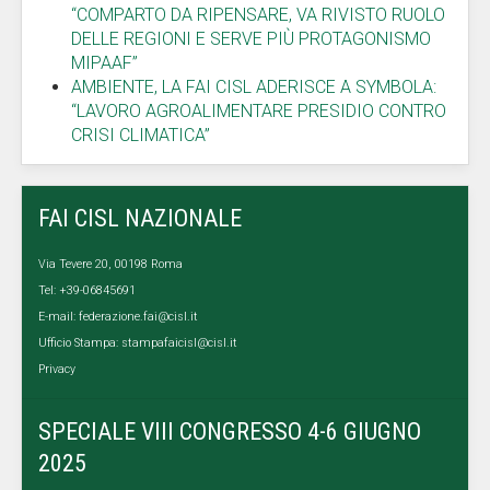
“COMPARTO DA RIPENSARE, VA RIVISTO RUOLO
DELLE REGIONI E SERVE PIÙ PROTAGONISMO
MIPAAF”
AMBIENTE, LA FAI CISL ADERISCE A SYMBOLA:
“LAVORO AGROALIMENTARE PRESIDIO CONTRO
CRISI CLIMATICA”
FAI CISL NAZIONALE
Via Tevere 20, 00198 Roma
Tel: +39-06845691
E-mail:
federazione.fai@cisl.it
Ufficio Stampa:
stampafaicisl@cisl.it
Privacy
SPECIALE VIII CONGRESSO 4-6 GIUGNO
2025