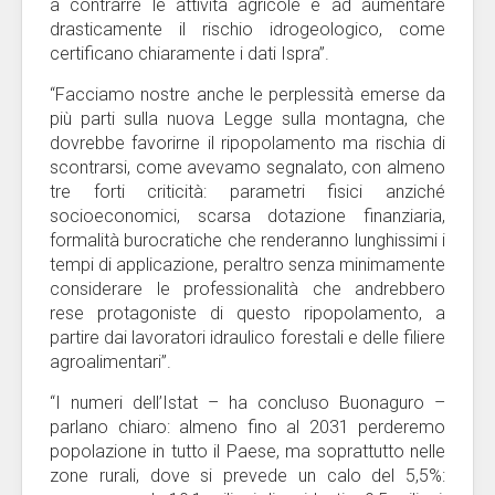
a contrarre le attività agricole e ad aumentare
drasticamente il rischio idrogeologico, come
certificano chiaramente i dati Ispra”.
“Facciamo nostre anche le perplessità emerse da
più parti sulla nuova Legge sulla montagna, che
dovrebbe favorirne il ripopolamento ma rischia di
scontrarsi, come avevamo segnalato, con almeno
tre forti criticità: parametri fisici anziché
socioeconomici, scarsa dotazione finanziaria,
formalità burocratiche che renderanno lunghissimi i
tempi di applicazione, peraltro senza minimamente
considerare le professionalità che andrebbero
rese protagoniste di questo ripopolamento, a
partire dai lavoratori idraulico forestali e delle filiere
agroalimentari”.
“I numeri dell’Istat – ha concluso Buonaguro –
parlano chiaro: almeno fino al 2031 perderemo
popolazione in tutto il Paese, ma soprattutto nelle
zone rurali, dove si prevede un calo del 5,5%: