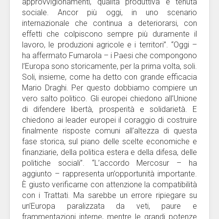
approvvigionamenti, qualità produttiva e tenuta
sociale. Ancor più oggi, in uno scenario
internazionale che continua a deteriorarsi, con
effetti che colpiscono sempre più duramente il
lavoro, le produzioni agricole e i territori”. “Oggi –
ha affermato Fumarola – i Paesi che compongono
l’Europa sono storicamente, per la prima volta, soli.
Soli, insieme, come ha detto con grande efficacia
Mario Draghi. Per questo dobbiamo compiere un
vero salto politico. Gli europei chiedono all’Unione
di difendere libertà, prosperità e solidarietà. E
chiedono ai leader europei il coraggio di costruire
finalmente risposte comuni all’altezza di questa
fase storica, sul piano delle scelte economiche e
finanziarie, della politica estera e della difesa, delle
politiche sociali”. “L’accordo Mercosur – ha
aggiunto – rappresenta un’opportunità importante.
È giusto verificarne con attenzione la compatibilità
con i Trattati. Ma sarebbe un errore ripiegare su
un’Europa paralizzata da veti, paure e
frammentazioni interne, mentre le grandi potenze