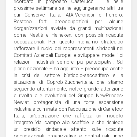
ricordato in proposito Castellucci – e nelle
prossime settimane se ne aggiungeranno altri, tra
cui Conserve Italia, AIA-Veronesi e Ferrero.
Restano forti preoccupazioni per alcune
riorganizzazioni avviate da grandi multinazionali
come Nestlé e Heineken, con possibili ricadute
occupazionali. Per questo riteniamo strategico
rafforzare il ruolo dei rappresentanti sindacali nei
Comitati Aziendali Europei e sviluppare modelli di
relazioni industriali sempre più partecipativi. Sul
piano nazionale – ha aggiunto – preoccupa anche
la crisi del settore bieticolo-saccarifero e la
situazione di Coprob-Zuccheritalia, che stiamo
seguendo attentamente, inoltre grande attenzione
è rivolta alle evoluzioni del Gruppo NewPrinces-
Newlat, protagonista di una forte espansione
industriale culminata con l’acquisizione di Carrefour
Italia, un’operazione che rafforza un modello
integrato ‘dal campo allo scaffale’ e che richiede
un presidio sindacale attento sulle ricadute
occupazionali, organizzative e contrattuali lungo