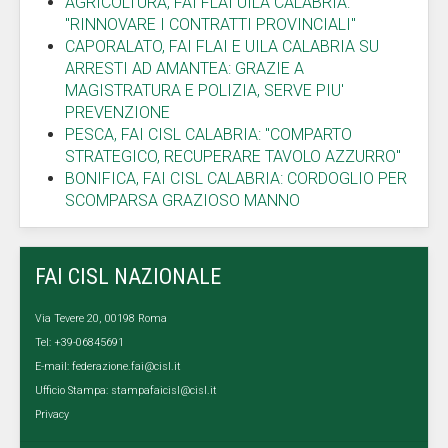
AGRICOLTURA, FAI FLAI UILA CALABRIA:
"RINNOVARE I CONTRATTI PROVINCIALI"
CAPORALATO, FAI FLAI E UILA CALABRIA SU
ARRESTI AD AMANTEA: GRAZIE A
MAGISTRATURA E POLIZIA, SERVE PIU'
PREVENZIONE
PESCA, FAI CISL CALABRIA: "COMPARTO
STRATEGICO, RECUPERARE TAVOLO AZZURRO"
BONIFICA, FAI CISL CALABRIA: CORDOGLIO PER
SCOMPARSA GRAZIOSO MANNO
FAI CISL NAZIONALE
Via Tevere 20, 00198 Roma
Tel: +39-06845691
E-mail:
federazione.fai@cisl.it
Ufficio Stampa:
stampafaicisl@cisl.it
Privacy