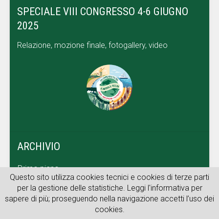
SPECIALE VIII CONGRESSO 4-6 GIUGNO
2025
Relazione, mozione finale, fotogallery, video
ARCHIVIO
Primo piano
Questo sito utilizza cookies tecnici e cookies di terze parti
Dal territorio
per la gestione delle statistiche. Leggi l'informativa per
sapere di più; proseguendo nella navigazione accetti l’uso dei
Archivio web
cookies.