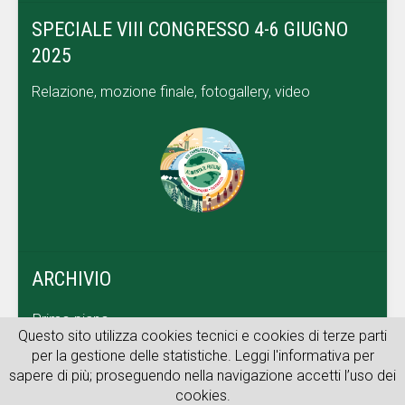
SPECIALE VIII CONGRESSO 4-6 GIUGNO
2025
Relazione, mozione finale, fotogallery, video
ARCHIVIO
Primo piano
Questo sito utilizza cookies tecnici e cookies di terze parti
Dal territorio
per la gestione delle statistiche. Leggi l'informativa per
sapere di più; proseguendo nella navigazione accetti l’uso dei
Archivio web
cookies.