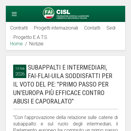
Contratti
Progetti internazionali
Contatti
Sedi
Progetto E.A.T.S.
Home
Notizie
SUBAPPALTI E INTERMEDIARI,
13 Feb
2026
FAI-FLAI-UILA SODDISFATTI PER
IL VOTO DEL PE: "PRIMO PASSO PER
UN'EUROPA PIÙ EFFICACE CONTRO
ABUSI E CAPORALATO"
“Con l’approvazione della relazione sulle catene di
subappalto e sul ruolo degli intermediari, il
Parlamento europeo ha compiuto un primo passo