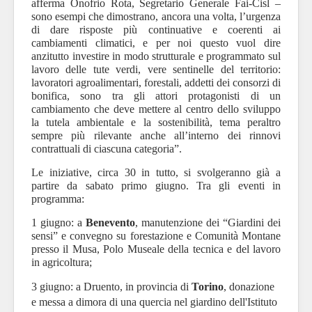
afferma Onofrio Rota, Segretario Generale Fai-Cisl –
sono esempi che dimostrano, ancora una volta, l’urgenza
di dare risposte più continuative e coerenti ai
cambiamenti climatici, e per noi questo vuol dire
anzitutto investire in modo strutturale e programmato sul
lavoro delle tute verdi, vere sentinelle del territorio:
lavoratori agroalimentari, forestali, addetti dei consorzi di
bonifica, sono tra gli attori protagonisti di un
cambiamento che deve mettere al centro dello sviluppo
la tutela ambientale e la sostenibilità, tema peraltro
sempre più rilevante anche all’interno dei rinnovi
contrattuali di ciascuna categoria”.
Le iniziative, circa 30 in tutto, si svolgeranno già a
partire da sabato primo giugno.
Tra gli eventi in
programma:
1 giugno: a
Benevento
, manutenzione dei “Giardini dei
sensi” e convegno su forestazione e Comunità Montane
presso il Musa, Polo Museale della tecnica e del lavoro
in agricoltura;
3 giugno: a Druento, in provincia di
Torino
, donazione
e messa a dimora di una quercia nel giardino dell'Istituto