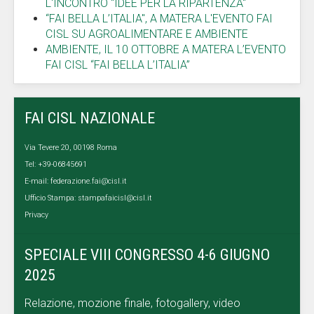
L'INCONTRO "IDEE PER LA RIPARTENZA"
“FAI BELLA L’ITALIA", A MATERA L'EVENTO FAI
CISL SU AGROALIMENTARE E AMBIENTE
AMBIENTE, IL 10 OTTOBRE A MATERA L’EVENTO
FAI CISL “FAI BELLA L’ITALIA”
FAI CISL NAZIONALE
Via Tevere 20, 00198 Roma
Tel: +39-06845691
E-mail:
federazione.fai@cisl.it
Ufficio Stampa:
stampafaicisl@cisl.it
Privacy
SPECIALE VIII CONGRESSO 4-6 GIUGNO
2025
Relazione, mozione finale, fotogallery, video