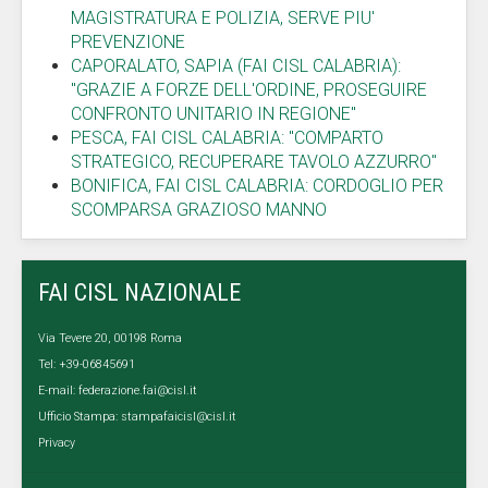
MAGISTRATURA E POLIZIA, SERVE PIU'
PREVENZIONE
CAPORALATO, SAPIA (FAI CISL CALABRIA):
"GRAZIE A FORZE DELL'ORDINE, PROSEGUIRE
CONFRONTO UNITARIO IN REGIONE"
PESCA, FAI CISL CALABRIA: "COMPARTO
STRATEGICO, RECUPERARE TAVOLO AZZURRO"
BONIFICA, FAI CISL CALABRIA: CORDOGLIO PER
SCOMPARSA GRAZIOSO MANNO
FAI CISL NAZIONALE
Via Tevere 20, 00198 Roma
Tel: +39-06845691
E-mail:
federazione.fai@cisl.it
Ufficio Stampa:
stampafaicisl@cisl.it
Privacy