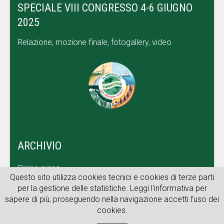
SPECIALE VIII CONGRESSO 4-6 GIUGNO
2025
Relazione, mozione finale, fotogallery, video
ARCHIVIO
Primo piano
Questo sito utilizza cookies tecnici e cookies di terze parti
Dal territorio
per la gestione delle statistiche. Leggi l'informativa per
sapere di più; proseguendo nella navigazione accetti l’uso dei
Archivio web
cookies.